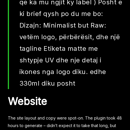
qe ka mu ngjit ky label ) Posht e
ki brief qysh po du me bo:
Dizajn: Minimalist but Raw:
vetëm logo, përbërësit, dhe një
tagline Etiketa matte me
shtypje UV dhe nje detaj i
ikones nga logo diku. edhe
330ml diku posht
Website
The site layout and copy were spot-on. The plugin took 48
hours to generate – didn’t expect it to take that long, but