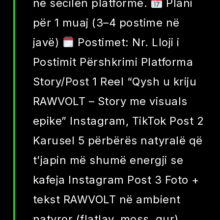
në secilën platformë.
Plani
për 1 muaj (3–4 postime në
javë)
Postimet: Nr. Lloji i
Postimit Përshkrimi Platforma
Story/Post 1 Reel “Qysh u kriju
RAWVOLT – Story me visuals
epike” Instagram, TikTok Post 2
Karusel 5 përbërës natyralë që
t’japin më shumë energji se
kafeja Instagram Post 3 Foto +
tekst RAWVOLT në ambient
natyror (flatlay, moss, gur)