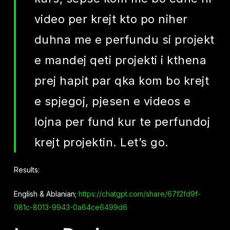
video per krejt kto po niher
duhna me e perfundu si projekt
e mandej qeti projekti i kthena
prej hapit par qka kom bo krejt
e spjegoj, pjesen e videos e
lojna per fund kur te perfundoj
krejt projektin. Let’s go.
Results:
English & Ablanian;
https://chatgpt.com/share/67f2fd9f-
081c-8013-9943-0a64ce6499d6