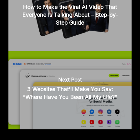
How to Make the Viral AI Video That
Everyone Is Talking About – Step-by-
Step Guide
Next Post
3 Websites That’ll Make You Say:
“Where Have You Been All My Life?”