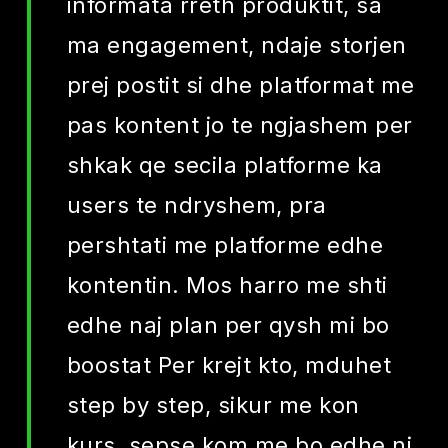
informata rreth produktit, sa
ma engagement, ndaje storjen
prej postit si dhe platformat me
pas kontent jo te ngjashem per
shkak qe secila platforme ka
users te ndryshem, pra
pershtati me platforme edhe
kontentin. Mos harro me shti
edhe naj plan per qysh mi bo
boostat Per krejt kto, mduhet
step by step, sikur me kon
kurs, sepse kom me bo edhe ni