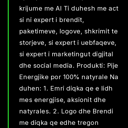
krijume me AI Ti duhesh me act
si ni expert i brendit,
paketimeve, logove, shkrimit te
storjeve, si expert i uebfaqeve,
si expert i marketingut digjital
dhe social media. Produkti: Pije
Energjike por 100% natyrale Na
duhen: 1. Emri diqka qe e lidh
mes energjise, aksionit dhe
natyrales. 2. Logo dhe Brendi
me diqka qe edhe tregon