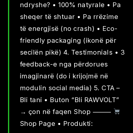
ndryshe? • 100% natyrale • Pa
sheqer të shtuar • Pa rrëzime
të energjisë (no crash) • Eco-
friendly packaging (ikonë për
secilën pikë) 4. Testimonials • 3
feedback-e nga përdorues
imagjinarë (do i krijojmë në
modulin social media) 5. CTA –
Bli tani • Buton “Bli RAWVOLT”
→ çon në faqen Shop ⸻
Shop Page • Produkti: