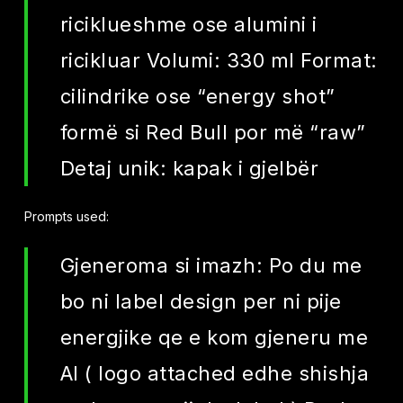
riciklueshme ose alumini i
ricikluar Volumi: 330 ml Format:
cilindrike ose “energy shot”
formë si Red Bull por më “raw”
Detaj unik: kapak i gjelbër
Prompts used:
Gjeneroma si imazh: Po du me
bo ni label design per ni pije
energjike qe e kom gjeneru me
AI ( logo attached edhe shishja