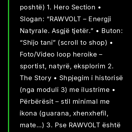
poshtë) 1. Hero Section •
Slogan: “RAWVOLT – Energji
Natyrale. Asgjë tjetër.” • Buton:
“Shijo tani” (scroll to shop) •
Foto/Video loop heroike –
sportist, natyrë, eksplorim 2.
The Story • Shpjegim i historisë
(nga moduli 3) me ilustrime •
Përbërësit – stil minimal me
ikona (guarana, xhenxhefil,
mate…) 3. Pse RAWVOLT është