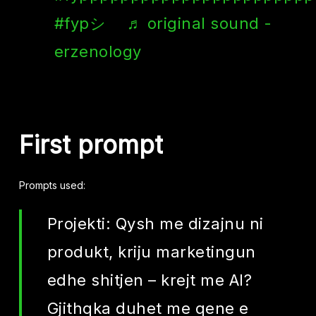
#fypシ゚
♬ original sound -
erzenology
First
prompt
Prompts used:
Projekti: Qysh me dizajnu ni
produkt, kriju marketingun
edhe shitjen – krejt me AI?
Gjithqka duhet me qene e