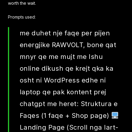
worth the wait.
Prompts used:
me duhet nje faqe per pijen
energjike RAWVOLT, bone qat
mnyr qe me mujt me lshu
online dikush qe krejt qka ka
osht ni WordPress edhe ni
laptop qe pak kontent prej
chatgpt me heret: Struktura e
Faqes (1 faqe + Shop page)
Landing Page (Scroll nga lart-