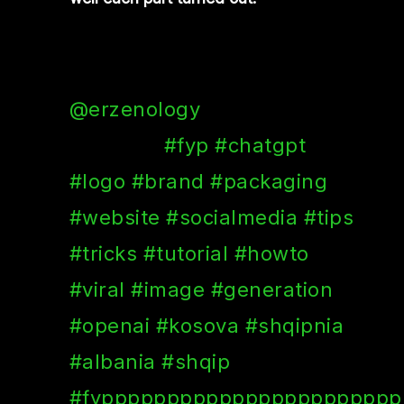
@erzenology
AI to ZH me
ChatGPT
#fyp
#chatgpt
#logo
#brand
#packaging
#website
#socialmedia
#tips
#tricks
#tutorial
#howto
#viral
#image
#generation
#openai
#kosova
#shqipnia
#albania
#shqip
#fyppppppppppppppppppppppp