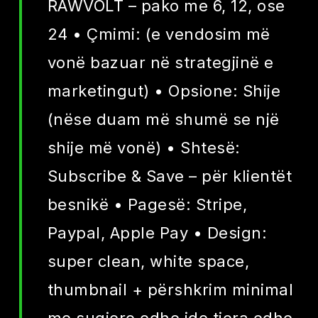
RAWVOLT – pako me 6, 12, ose
24 • Çmimi: (e vendosim më
vonë bazuar në strategjinë e
marketingut) • Opsione: Shije
(nëse duam më shumë se një
shije më vonë) • Shtesë:
Subscribe & Save – për klientët
besnikë • Pagesë: Stripe,
Paypal, Apple Pay • Design:
super clean, white space,
thumbnail + përshkrim minimal
me sugjero edhe ide tjera edhe