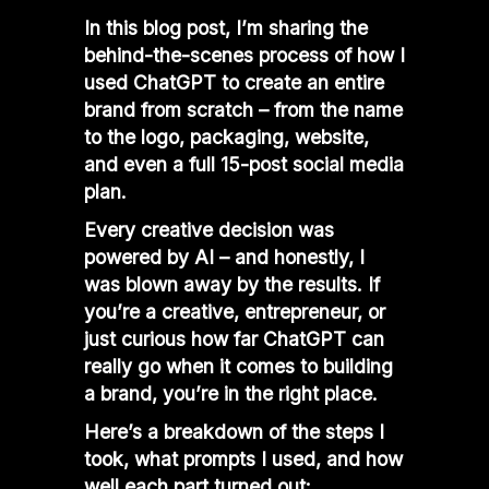
In this blog post, I’m sharing the
behind-the-scenes process of how I
used
ChatGPT
to create an entire
brand from scratch – from the name
to the logo, packaging, website,
and even a full 15-post social media
plan.
Every creative decision was
powered by AI – and honestly, I
was blown away by the results. If
you’re a creative, entrepreneur, or
just curious how far ChatGPT can
really go when it comes to building
a brand, you’re in the right place.
Here’s a breakdown of the steps I
took, what prompts I used, and how
well each part turned out: