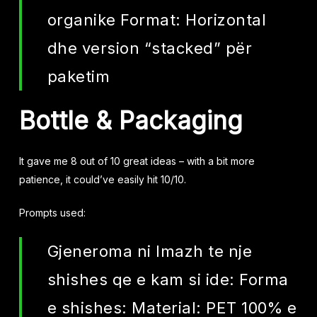
organike Format: Horizontal
dhe version “stacked” për
paketim
Bottle
&
Packaging
It gave me 8 out of 10 great ideas – with a bit more
patience, it could’ve easily hit 10/10.
Prompts used:
Gjeneroma ni Imazh te nje
shishes qe e kam si ide: Forma
e shishes: Material: PET 100% e