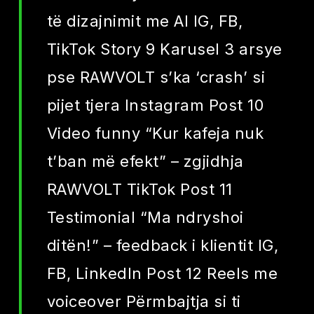
të dizajnimit me AI IG, FB,
TikTok Story 9 Karusel 3 arsye
pse RAWVOLT s’ka ‘crash’ si
pijet tjera Instagram Post 10
Video funny “Kur kafeja nuk
t’ban më efekt” – zgjidhja
RAWVOLT TikTok Post 11
Testimonial “Ma ndryshoi
ditën!” – feedback i klientit IG,
FB, LinkedIn Post 12 Reels me
voiceover Përmbajtja si ti